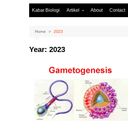
Kabar Biologi
Artikel
About
Contact
Fisiologi Tumbuhan
Biologi Molekuler
Home
2023
Biodiversitas
Year:
2023
Zoologi
Botani
Mikrobiologi
Ekosistem
Biologi SMA