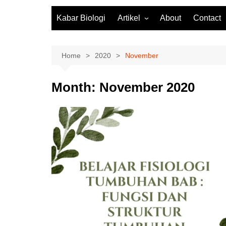
Kabar Biologi
Artikel
About
Contact
Fisiologi Tumbuhan
Biologi Molekuler
Home
2020
November
Biodiversitas
Month:
November 2020
Zoologi
Botani
Mikrobiologi
Ekosistem
Biologi SMA