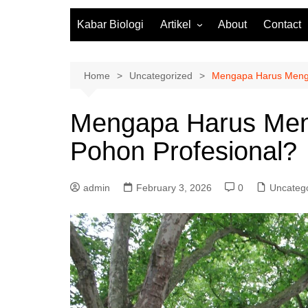
Kabar Biologi
Artikel
About
Contact
Fisiologi Tumbuhan
Biologi Molekuler
Home
Uncategorized
Mengapa Harus Mengg
Biodiversitas
Mengapa Harus Men
Zoologi
Pohon Profesional?
Botani
Mikrobiologi
admin
February 3, 2026
0
Uncateg
Ekosistem
Biologi SMA