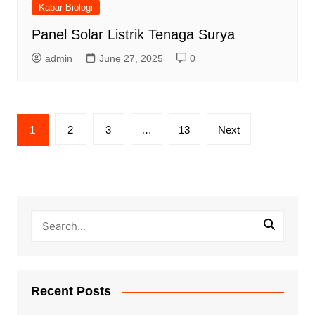
Kabar Biologi
Panel Solar Listrik Tenaga Surya
admin
June 27, 2025
0
Posts
1
2
3
…
13
Next
pagination
Recent Posts