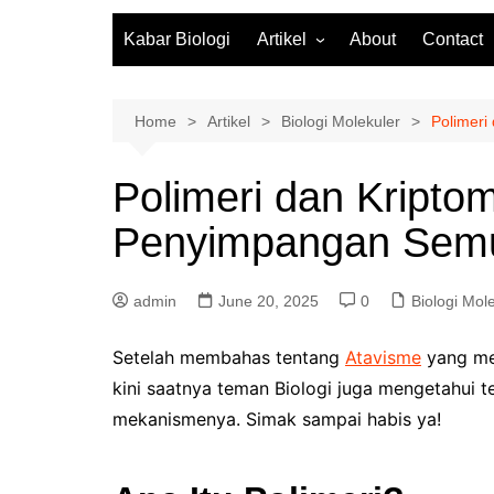
Kabar Biologi
Artikel
About
Contact
Fisiologi Tumbuhan
Biologi Molekuler
Home
Artikel
Biologi Molekuler
Polimer
Biodiversitas
Polimeri dan Kripto
Zoologi
Penyimpangan Sem
Botani
Mikrobiologi
admin
June 20, 2025
0
Biologi Mol
Ekosistem
Biologi SMA
Setelah membahas tentang
Atavisme
yang me
kini saatnya teman Biologi juga mengetahui t
mekanismenya. Simak sampai habis ya!