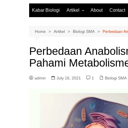
Kabar Biologi
Artikel
About
Contact
Fisiologi Tumbuhan
Biologi Molekuler
Home
Artikel
Biologi SMA
Perbedaan An
Biodiversitas
Perbedaan Anabolis
Zoologi
Pahami Metabolisme
Botani
Mikrobiologi
admin
July 16, 2021
1
Biologi SMA
Ekosistem
Biologi SMA