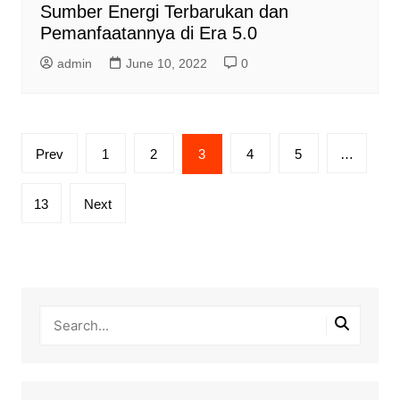
Sumber Energi Terbarukan dan
Pemanfaatannya di Era 5.0
admin
June 10, 2022
0
Posts
Prev
1
2
3
4
5
…
pagination
13
Next